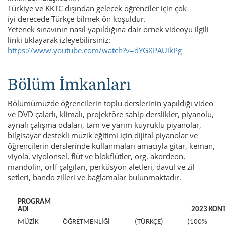
Türkiye ve KKTC dışından gelecek öğrenciler için çok
iyi derecede Türkçe bilmek ön koşuldur.
Yetenek sınavının nasıl yapıldığına dair örnek videoyu ilgili
linki tıklayarak izleyebilirsiniz:
https://www.youtube.com/watch?v=dYGXPAUikPg
Bölüm İmkanları
Bölümümüzde öğrencilerin toplu derslerinin yapıldığı video
ve DVD çalarlı, klimalı, projektöre sahip derslikler, piyanolu,
aynalı çalışma odaları, tam ve yarım kuyruklu piyanolar,
bilgisayar destekli müzik eğitimi için dijital piyanolar ve
öğrencilerin derslerinde kullanmaları amacıyla gitar, keman,
viyola, viyolonsel, flüt ve blokflütler, org, akordeon,
mandolin, orff çalgıları, perküsyon aletleri, davul ve zil
setleri, bando zilleri ve bağlamalar bulunmaktadır.
PROGRAM
ADI
2023 KON
MÜZİK ÖĞRETMENLİĞİ (TÜRKÇE) (100%