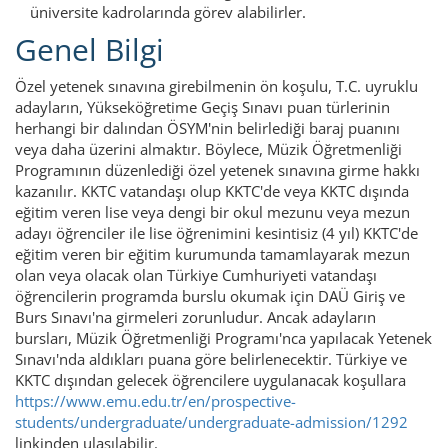
üniversite kadrolarında görev alabilirler.
Genel Bilgi
Özel yetenek sınavına girebilmenin ön koşulu, T.C. uyruklu
adayların, Yükseköğretime Geçiş Sınavı puan türlerinin
herhangi bir dalından ÖSYM'nin belirlediği baraj puanını
veya daha üzerini almaktır. Böylece, Müzik Öğretmenliği
Programının düzenlediği özel yetenek sınavına girme hakkı
kazanılır. KKTC vatandaşı olup KKTC'de veya KKTC dışında
eğitim veren lise veya dengi bir okul mezunu veya mezun
adayı öğrenciler ile lise öğrenimini kesintisiz (4 yıl) KKTC'de
eğitim veren bir eğitim kurumunda tamamlayarak mezun
olan veya olacak olan Türkiye Cumhuriyeti vatandaşı
öğrencilerin programda burslu okumak için DAÜ Giriş ve
Burs Sınavı'na girmeleri zorunludur. Ancak adayların
bursları, Müzik Öğretmenliği Programı'nca yapılacak Yetenek
Sınavı'nda aldıkları puana göre belirlenecektir. Türkiye ve
KKTC dışından gelecek öğrencilere uygulanacak koşullara
https://www.emu.edu.tr/en/prospective-
students/undergraduate/undergraduate-admission/1292
linkinden ulaşılabilir.