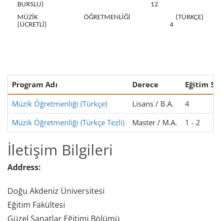
BURSLU)
12
MÜZİK ÖĞRETMENLİĞİ (TÜRKÇE)
(ÜCRETLİ)
4
Program Adı
Derece
Eğitim Sür
Müzik Öğretmenliği (Türkçe)
Lisans / B.A.
4
Müzik Öğretmenliği (Türkçe Tezli)
Master / M.A.
1 - 2
İletişim Bilgileri
Address:
Doğu Akdeniz Üniversitesi
Eğitim Fakültesi
Güzel Sanatlar Eğitimi Bölümü