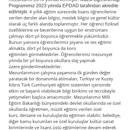
Programımız
 2023 
yılında
 EPDAD 
tarafından
akredite
4 yıllık eğitim sürecinde lisans öğrencilerine
edilmiştir
.
verilen dersler alan bilgisi, meslek bilgisi ve genel kültür
olarak üç farklı alanda toplanmıştır. Her öğrenci fiziksel
özelliklerine ve becerilerine uygun bir enstrümanı
çalmayı dört yıl boyunca öğrenmekle yükümlüdür.
Bunun yanısıra öğrencilerimiz piyano ve ses eğitimi
almakta, dört yıl boyunca da koro
eğitimleri görmektedirler. Öğrencilerimiz mezuniyet
yılında bir yıl boyunca okullara staj yapmak
üzere gönderilmektedirler.
Mezunlarımızın çalışma yaşamına ilk günden değer
yaratacak bir donanımla atılmaları, Türkiye ve Kuzey
Kıbrıs Türk Cumhuriyeti eğitim sistemleri içerisinde
etkin ve başarılı olabilecek bilgi birikimi ve tecrübeyle
yetişmeleri başlıca amacımızdır. Mezunlarımız Milli
Eğitim Bakanlığı bünyesindeki devlet okullarında ve özel
okullarda öğretmen, müzik eğitimi verilen özel
kurs, dersane ve kuruluşlarda eğitmen olabilir, belediye,
diğer kamu kurumlan ve özel kuruluşlar kültür-sanat
birimlerinde ve lisans üstü eğitimlerine devam ederek