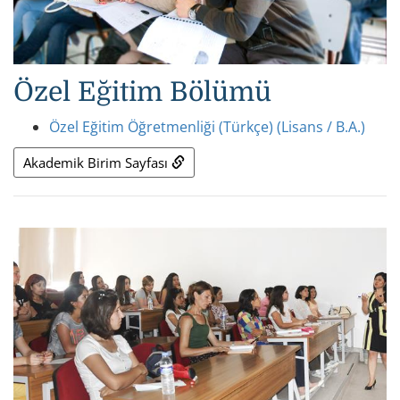
Özel Eğitim Bölümü
Özel Eğitim Öğretmenliği (Türkçe) (Lisans / B.A.)
Akademik Birim Sayfası