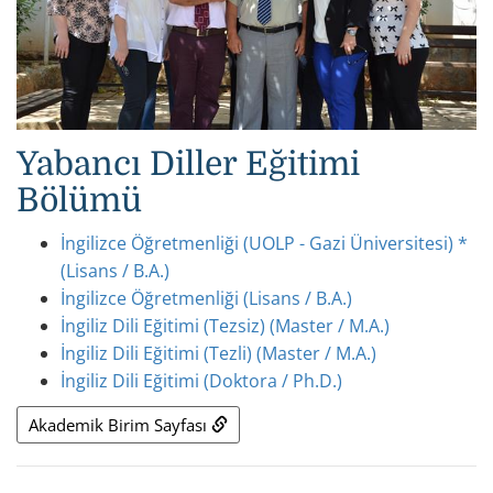
Yabancı Diller Eğitimi
Bölümü
İngilizce Öğretmenliği (UOLP - Gazi Üniversitesi) *
(Lisans / B.A.)
İngilizce Öğretmenliği (Lisans / B.A.)
İngiliz Dili Eğitimi (Tezsiz) (Master / M.A.)
İngiliz Dili Eğitimi (Tezli) (Master / M.A.)
İngiliz Dili Eğitimi (Doktora / Ph.D.)
Akademik Birim Sayfası