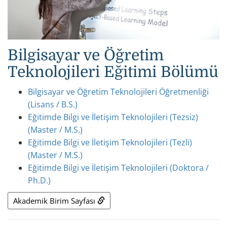
Bilgisayar ve Öğretim
Teknolojileri Eğitimi Bölümü
Bilgisayar ve Öğretim Teknolojileri Öğretmenliği
(Lisans / B.S.)
Eğitimde Bilgi ve İletişim Teknolojileri (Tezsiz)
(Master / M.S.)
Eğitimde Bilgi ve İletişim Teknolojileri (Tezli)
(Master / M.S.)
Eğitimde Bilgi ve İletişim Teknolojileri (Doktora /
Ph.D.)
Akademik Birim Sayfası