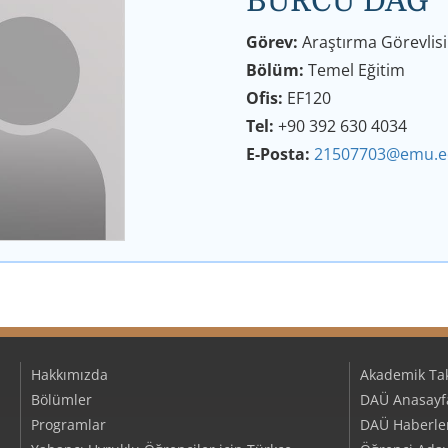
BURCU DAĞ
Görev:
Araştırma Görevlisi
Bölüm:
Temel Eğitim
Ofis:
EF120
Tel:
+90 392 630 4034
E-Posta:
21507703@emu.e
Hakkımızda
Akademik Ta
Bölümler
DAÜ Anasayf
Programlar
DAÜ Haberler/