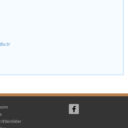
du.tr
kvim
a
Etkinlikler