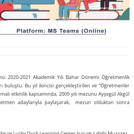
lümü 2020-2021 Akademik Yılı Bahar Dönemi Öğretmenlik
buluştu. Bu yıl ikincisi gerçekleştirilen ve “Öğretmenler
emalı etkinlik kapsamında, 2009 yılı mezunu Ayşegül Akgül
retmen adaylarıyla paylaşarak, mezun olduktan sonra
Eke ve Lucky Duck Learning Center kurum sahibi Muazzez