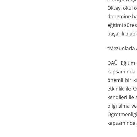
Oktay, okul ö
dönemine bağ
eğitimi süre
başarılı olab
“Mezunlarla
DAÜ Eğitim 
kapsamında g
önemli bir k
etkinlik ile
kendileri ile
bilgi alma v
Öğretmenliğ
kapsamında, 