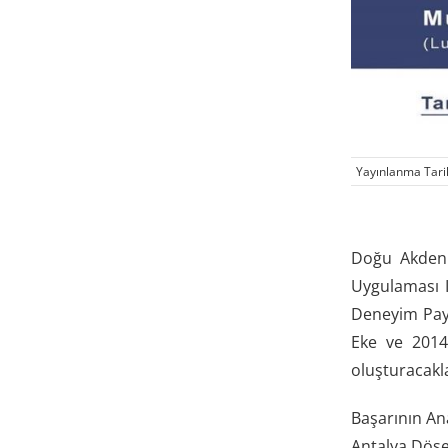
Yayınlanma Tari
Doğu Akdeni
Uygulaması I
Deneyim Payl
Eke ve 2014
oluşturacaklar
Başarının A
Antalya Döşe