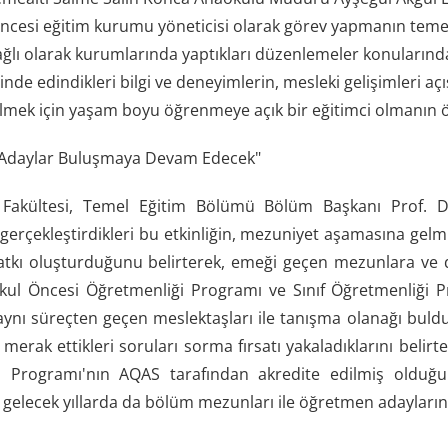
ncesi eğitim kurumu yöneticisi olarak görev yapmanın temel g
lı olarak kurumlarında yaptıkları düzenlemeler konularında 
sinde edindikleri bilgi ve deneyimlerin, mesleki gelişimleri 
ilmek için yaşam boyu öğrenmeye açık bir eğitimci olmanın ön
 Adaylar Buluşmaya Devam Edecek"
Fakültesi, Temel Eğitim Bölümü Bölüm Başkanı Prof. Dr
erçekleştirdikleri bu etkinliğin, mezuniyet aşamasına gelmi
atkı oluşturduğunu belirterek, emeği geçen mezunlara ve de
 Okul Öncesi Öğretmenliği Programı ve Sınıf Öğretmenliğ
 aynı süreçten geçen meslektaşları ile tanışma olanağı buldu
e merak ettikleri soruları sorma fırsatı yakaladıklarını bel
i Programı'nın AQAS tarafından akredite edilmiş olduğun
gelecek yıllarda da bölüm mezunları ile öğretmen adaylarını