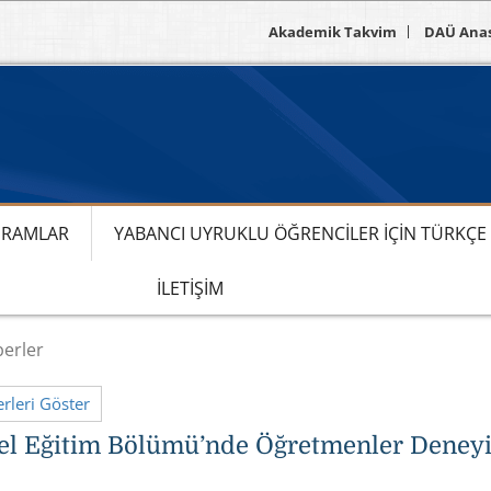
Akademik Takvim
DAÜ Ana
RAMLAR
YABANCI UYRUKLU ÖĞRENCILER IÇIN TÜRKÇ
İLETIŞIM
erler
leri Göster
l Eğitim Bölümü’nde Öğretmenler Deneyiml