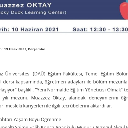
hi:
19 Ocak 2023, Perşembe
z Üniversitesi (DAÜ) Eğitim Fakültesi, Temel Eğitim Bö
I dersi kapsamında, öğretmen adayları ile bölüm mezunları 
aşıyor" başlıklı, “Yeni Normalde Eğitim Yöneticisi Olmak" t
 yılı mezunu Muazzez Oktay, alandaki deneyimlerini öğ
ı mesleki kariyerleri ile ilgili tecrübelerini aktardılar.
nahtarı Yaşam Boyu Öğrenme
mealtı Saime Salih Konca Anaokulu Müdürü Ayşegül Akgül 