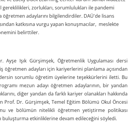
ereklilikleri, zorlukları, sorumlulukları ile pandemi
öğretmen adaylarını bilgilendirdiler. DAÜ'de lisans
açısından katkısına vurgu yapan konuşmacılar, meslekte
emini belirttiler.
. Ayşe Işık Gürşimşek, Öğretmenlik Uygulaması dersi
ş öğretmen adayları için kariyerlerini planlama açısından
rsin sorumlu öğretim üyelerine teşekkürlerini iletti. Bu
i Programı mezun adayı öğretmen adaylarının, bir yandan
klarını, diğer yandan da farklı kariyer olanakları hakkında
irten Prof. Dr. Gürşimşek, Temel Eğitim Bölümü Okul Öncesi
u ve bölümün nitelikli öğretmen yetiştirme politikası
 buluşturma etkinliklerine devam edileceğini söyledi.