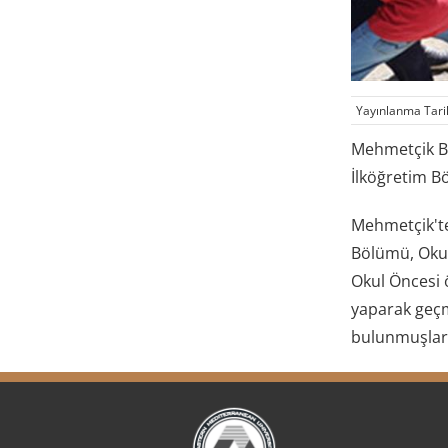
Yayınlanma Tari
Mehmetçik Be
İlköğretim B
Mehmetçik'te
Bölümü, Okul 
Okul Öncesi 
yaparak geçm
bulunmuşlar