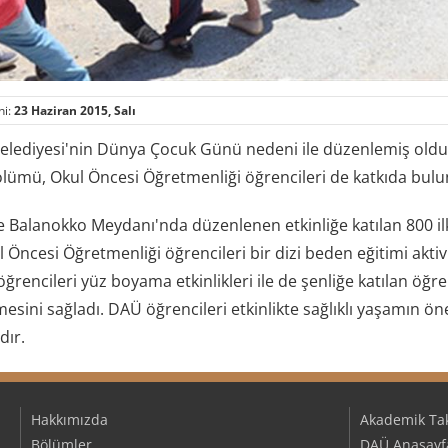
hi:
23 Haziran 2015, Salı
lediyesi'nin Dünya Çocuk Günü nedeni ile düzenlemiş olduğu
ölümü, Okul Öncesi Öğretmenliği öğrencileri de katkıda bul
 Balanokko Meydanı'nda düzenlenen etkinliğe katılan 800 ilko
Öncesi Öğretmenliği öğrencileri bir dizi beden eğitimi aktiv
öğrencileri yüz boyama etkinlikleri ile de şenliğe katılan ö
esini sağladı. DAÜ öğrencileri etkinlikte sağlıklı yaşamın 
dır.
Hakkımızda
Akademik Ta
Bölümler
DAÜ Anasayf