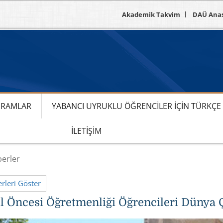
Akademik Takvim
DAÜ Ana
RAMLAR
YABANCI UYRUKLU ÖĞRENCILER IÇIN TÜRKÇ
İLETIŞIM
erler
leri Göster
 Öncesi Öğretmenliği Öğrencileri Dünya Ç